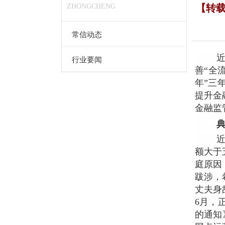
ZHONGCHENG
【转载
常信动态
行业要闻
善“全
年”三
提升金
金融监
额大于
庭原因
跋涉，
丈夫身
6月，
的通知