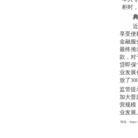
柜时
典
享受便
金融服
最终推
款，对
贷即保
业发展
放了3
监管提
加大普
营规模
业发展
转自：https://w