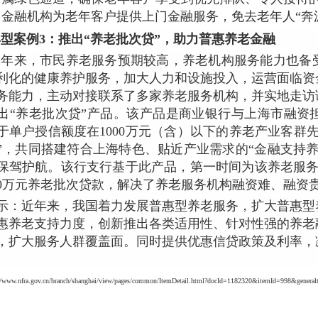
，金融机构为老年客户提供上门金融服务，免去老年人“奔
型案例3：推出“养老批次贷”，助力普惠养老金融
近年来，市民养老服务预期较高，养老机构服务能力也备
利化的健康养护服务，加大人力和设施投入，运营面临资
务能力，主动对接联系了多家养老服务机构，并实地走访
出“养老批次贷”产品。该产品是商业银行与上海市融资
于单户授信额度在1000万元（含）以下的养老产业客群
”，共同搭建符合上海特色、贴近产业需求的“金融支持
保驾护航。该行支行基于此产品，第一时间为该养老服务
00万元养老批次贷款，解决了养老服务机构融资难、融资
示：近年来，我国着力发展普惠型养老服务，扩大普惠型
惠养老支持力度，创新推出各类适用性、针对性强的养老
，扩大服务人群覆盖面。同时提供优惠信贷政策及利率，
。
ww.nfra.gov.cn/branch/shanghai/view/pages/common/ItemDetail.html?docId=1182320&itemId=998&general