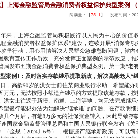
】上海金融监管局金融消费者权益保护典型案例 （
阅读量：【
7511
】 发布时间：2025
近年来，上海金融监管局积极践行以人民为中心的价值取
流程金融消费者权益保护体系”建设，连续开展“消保专项治
年攻坚行动，用心用情解决人民群众急难愁盼问题，辖内
融教育宣传工作质效，充分发挥正面案例的示范效应，推
管局发布五期金融消费者权益保护典型案例。第一期“老
典型案例1：及时落实存款继承提取新政，解决高龄老人“继
近日，高龄90岁的洪女士前往某商业银行求助，希望能办
五万元，无法按照小额遗产继承的方式提取该笔存款，按
，洪女士往返于新疆、南通、上海等地，均无法完成继承
希望银行能想办法为她解决“继承难”的问题。在存款明
故几个月后，有笔8万多元的社保资金转入，因此导致存款超
正逢国家金融监督管理总局和中国人民银行联合发布《关
》（金规〔2024〕6号），根据遗产继承新政策，可以