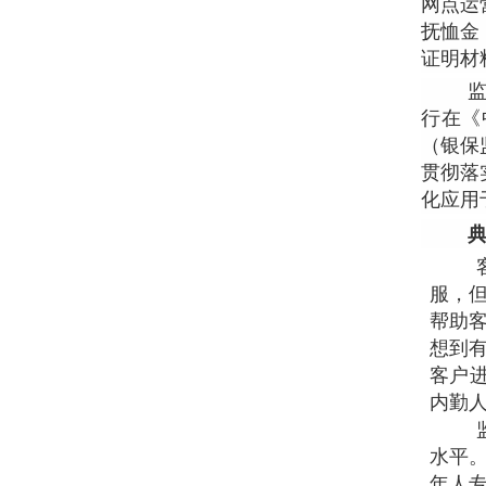
网点运
抚恤金
证明材
行在《
（银保
贯彻落
化应用
典
服，
帮助
想到
客户
内勤
水平
年人