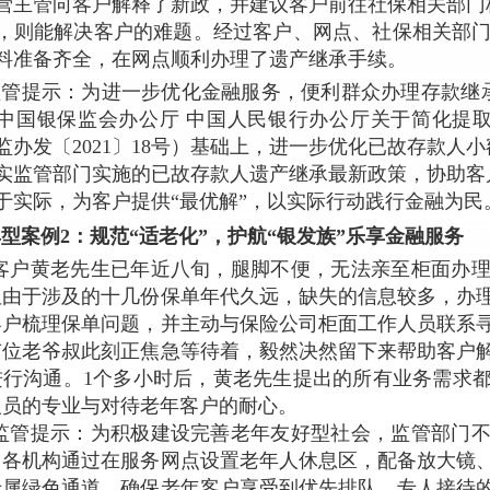
营主管向客户解释了新政，并建议客户前往社保相关部门
，则能解决客户的难题。经过客户、网点、社保相关部门
料准备齐全，在网点顺利办理了遗产继承手续。
监管提示：为进一步优化金融服务，便利群众办理存款继
中国银保监会办公厅 中国人民银行办公厅关于简化提
监办发〔2021〕18号）基础上，进一步优化已故存款人
实监管部门实施的已故存款人遗产继承最新政策，协助客
于实际，为客户提供“最优解”，以实际行动践行金融为民
型案例2：规范“适老化”，护航“银发族”乐享金融服务
客户黄老先生已年近八旬，腿脚不便，无法亲至柜面办
但由于涉及的十几份保单年代久远，缺失的信息较多，办
客户梳理保单问题，并主动与保险公司柜面工作人员联系
有位老爷叔此刻正焦急等待着，毅然决然留下来帮助客户
进行沟通。1个多小时后，黄老先生提出的所有业务需求
人员的专业与对待老年客户的耐心。
监管提示：为积极建设完善老年友好型社会，监管部门
。各机构通过在服务网点设置老年人休息区，配备放大镜
专属绿色通道，确保老年客户享受到优先排队、专人接待