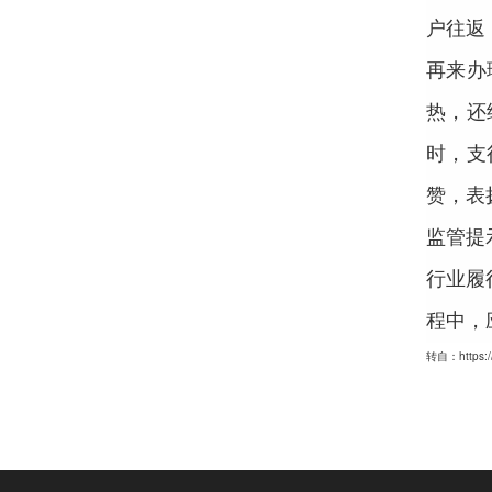
户往返
再来办
热，还
时，支
赞，表
监管提
行业履
程中，
转自：https://