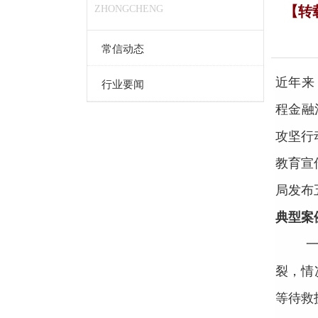
ZHONGCHENG
【转
常信动态
近年来
行业要闻
程金融
攻坚行
教育宣
局发布
典型案
裂，情
等待救