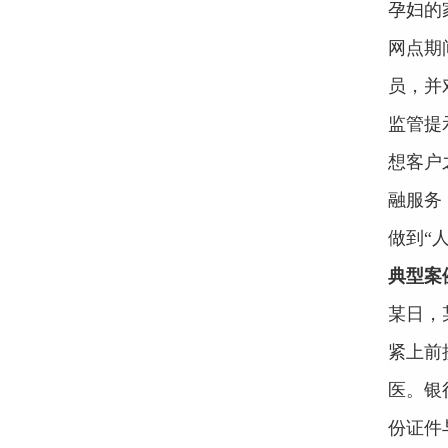
孕妇的
网点期
员，并
监管提
想客户
融服务
做到“
典型案
某日，
紧上前
医。银
份证件