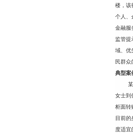
楼，该
个人、
金融服
监管提
域、优
民群众
典型案
女士到
柜面转
目前的
度适宜