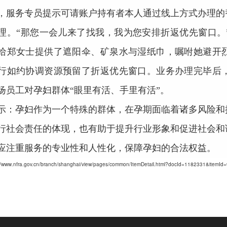
，服务专员提示可请账户持有者本人通过线上方式办理的
理。“那您一会儿来了找我，我为您安排折返优先窗口。
给郑女士提供了遮阳伞、矿泉水与湿纸巾，嘱咐她避开
行如约协调资源预留了折返优先窗口。业务办理完毕后
扬员工对孕妇群体“眼里有活、手里有活”。
示：孕妇作为一个特殊的群体，在孕期面临着诸多风险和
行社会责任的体现，也有助于提升行业形象和促进社会和
应注重服务的专业性和人性化，保障孕妇的合法权益。
www.nfra.gov.cn/branch/shanghai/view/pages/common/ItemDetail.html?docId=1182331&itemId